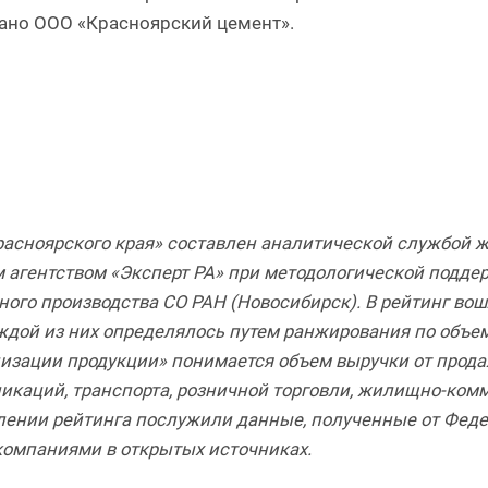
ано ООО «Красноярский цемент».
асноярского края» составлен аналитической службой ж
 агентством «Эксперт РА» при методологической подде
ого производства СО РАН (Новосибирск). В рейтинг в
ой из них определялось путем ранжирования по объему
лизации продукции» понимается объем выручки от продажи
каций, транспорта, розничной торговли, жилищно-комму
ении рейтинга послужили данные, полученные от Фед
компаниями в открытых источниках.