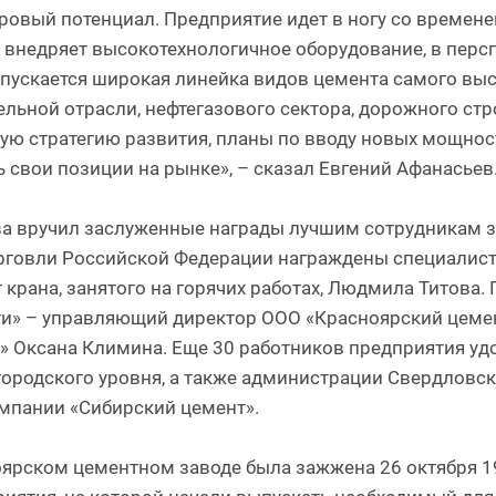
овый потенциал. Предприятие идет в ногу со времене
внедряет высокотехнологичное оборудование, в персп
ыпускается широкая линейка видов цемента самого выс
ьной отрасли, нефтегазового сектора, дорожного стро
кую стратегию развития, планы по вводу новых мощност
 свои позиции на рынке», – сказал Евгений Афанасьев
ва вручил заслуженные награды лучшим сотрудникам 
говли Российской Федерации награждены специалист
крана, занятого на горячих работах, Людмила Титова.
и» – управляющий директор ООО «Красноярский цеме
» Оксана Климина. Еще 30 работников предприятия уд
городского уровня, а также администрации Свердловск
мпании «Сибирский цемент».
ярском цементном заводе была зажжена 26 октября 194