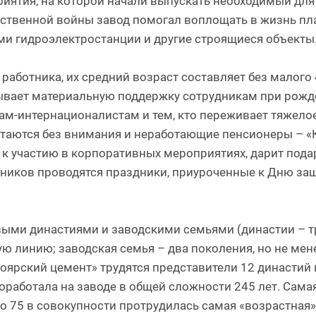
риятия, на которой начали выпускать необходимый для
ественной войны завод помогал воплощать в жизнь пл
и гидроэлектростанции и другие строящиеся объекты
 работника, их средний возраст составляет без малого
ывает материальную поддержку сотрудникам при рожде
нам-интернационалистам и тем, кто переживает тяжел
стаются без внимания и неработающие пенсионеры – «
к участию в корпоративных мероприятиях, дарит пода
дников проводятся праздники, приуроченные к Дню за
ыми династиями и заводскими семьями (династии – т
линию; заводская семья – два поколения, но не мен
оярский цемент» трудятся представители 12 династий 
оработала на заводе в общей сложности 245 лет. Сама
о 75 в совокупности протрудилась самая «возрастная