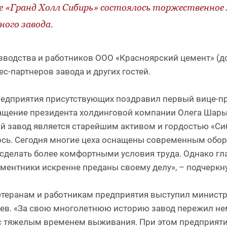
е «Гранд Холл Сибирь» состоялось торжественное 
ого завода.
водства и работников ООО «Красноярский цемент» (до
с-партнеров завода и других гостей.
редприятия присутствующих поздравил первый вице-п
ращение президента холдинговой компании Олега Шары
й завод является старейшим активом и гордостью «Сиб
сь. Сегодня многие цеха оснащены современным обор
сделать более комфортными условия труда. Однако гла
ементники искренне преданы своему делу», – подчеркн
теранам и работникам предприятия выступил минист
ев. «За свою многолетнюю историю завод пережил нем
 с тяжелым временем выживания. При этом предприят