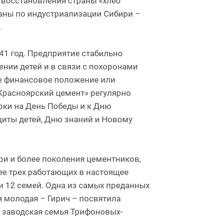
 восстановления страны «хлеб
аны по индустриализации Сибири –
.
 41 год. Предприятие стабильно
нии детей и в связи с похоронами
ое финансовое положение или
Красноярский цемент» регулярно
рки на День Победы и к Дню
щиты детей, Дню знаний и Новому
ри и более поколения цементников,
ее трех работающих в настоящее
и 12 семей. Одна из самых преданных
я молодая – Гирич – посвятила
» заводская семья Трифоновых-