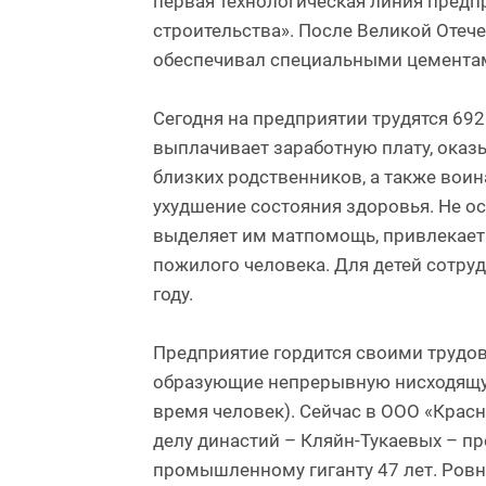
первая технологическая линия предп
строительства». После Великой Отеч
обеспечивал специальными цементам
Сегодня на предприятии трудятся 692
выплачивает заработную плату, оказ
близких родственников, а также вои
ухудшение состояния здоровья. Не о
выделяет им матпомощь, привлекает 
пожилого человека. Для детей сотру
году.
Предприятие гордится своими трудов
образующие непрерывную нисходящую 
время человек). Сейчас в ООО «Красн
делу династий – Кляйн-Тукаевых – пр
промышленному гиганту 47 лет. Ровн