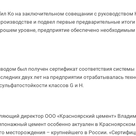
Гил Ко на заключительном совещании с руководством 
роизводстве и подвел первые предварительные итоги 
хорошем уровне, предприятие обеспечено необходимым
заводом был получен сертификат соответствия системы
оследних двух лет на предприятии отрабатывалась тех
ульфатостойкости классов G и Н.
вляющий директор ООО «Красноярский цемент» Владими
мпонажный цемент особенно актуален в Красноярском к
го месторождения – крупнейшего в России. «Сертифици