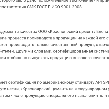
 которого было дано положительное заключение - и пр
соответствия СМК ГОСТ Р ИСО 9001-2008.
еджмента качества ООО «Красноярский цемент» Елена 
вие процесса производства продукции на каждой его с
ожет производить только качественный продукт, отв
бителей. Другими словами, сертифицированная систем
ия стабильно выпускать продукцию высокого качеств
ет сертификация по американскому стандарту API SP
уте нефти, «Красноярский цемент» на международном
в том числе продукцию специального назначения для 