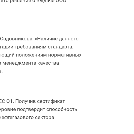
инято решение о выдаче ООО
Садовникова: «Наличие данного
тадии требованиям стандарта.
ечающий положениям нормативных
а менеджмента качества
а.
EC Q1. Получив сертификат
 уровне подтвердит способность
нефтегазового сектора