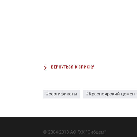
ВЕРНУТЬСЯ К СПИСКУ
#сертификаты
#Красноярский цемен
© 2004-2018 АО "ХК "Сибцем"