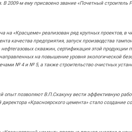
 В 2009-м ему присвоено звание «Почетный строитель Р
а на «Красцеме» реализован ряд крупных проектов, в ч
та качества предприятия, запуск производства тампо
 нефтегазовых скважин, сертификация этой продукции п
направленных на повышение уровня экологической безо
ами № 4 и № 5, а также строительство очистных устано
 опыт позволяют В.П.Скакуну вести эффективную работ
 директора «Красноярского цемента» стало создание с