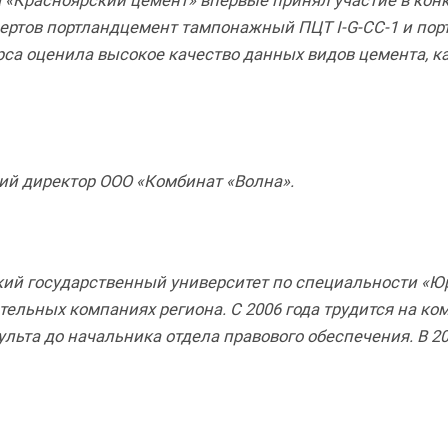
а «Красноярский цемент» впервые принял участие в конк
пертов портландцемент тампонажный ПЦТ I-G-СС-1 и по
рса оценила высокое качество данных видов цемента, к
й директор ООО «Комбинат «Волна».
кий государственный университет по специальности «Ю
тельных компаниях региона. С 2006 года трудится на ко
льта до начальника отдела правового обеспечения. В 