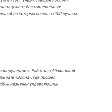
урсе «100 лучших товаров России».
ртландцемент без минеральных
аждый из которых вошел в «100 лучших
риспруденция». Работал в Абаканской
мбинате «Волна», где прошел
2009-м назначен управляющим