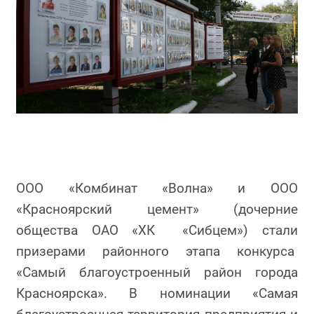
ООО «Комбинат «Волна» и ООО
«Красноярский цемент» (дочерние
общества ОАО «ХК «Сибцем») стали
призерами районного этапа конкурса
«Самый благоустроенный район города
Красноярска». В номинации «Самая